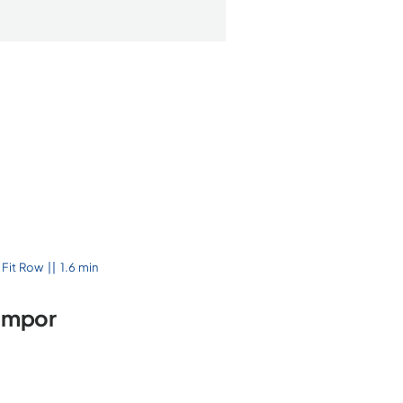
,
Fit Row
||
1.6 min
empor