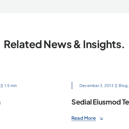
Related News & Insights.
||
1.5 min
December 3, 2013
||
Blog
m
Sedial Eiusmod T
Read More