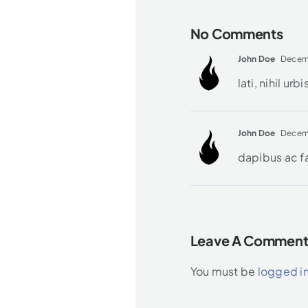
No Comments
John Doe
Decemb
lati, nihil urbi
John Doe
Decemb
dapibus ac fa
Leave A Commen
You must be
logged i