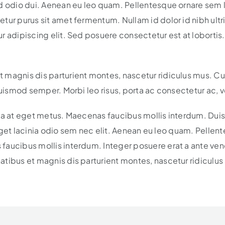
ed odio dui. Aenean eu leo quam. Pellentesque ornare sem 
ur purus sit amet fermentum. Nullam id dolor id nibh ultric
r adipiscing elit. Sed posuere consectetur est at lobortis
magnis dis parturient montes, nascetur ridiculus mus. Cur
euismod semper. Morbi leo risus, porta ac consectetur ac, 
ida at eget metus. Maecenas faucibus mollis interdum. Du
a, eget lacinia odio sem nec elit. Aenean eu leo quam. Pell
faucibus mollis interdum. Integer posuere erat a ante ven
tibus et magnis dis parturient montes, nascetur ridiculus