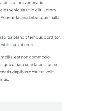
lacinia quam venenatis
ies vehicula ut id elit. Lorem
. Aenean lacinia bibendum nulla
abitur blandit tempus porttitor.
vestibulum at eros.
is mollis, est non commodo
entesque ornare sem lacinia quam
enatis dapibus posuere velit
 mus.