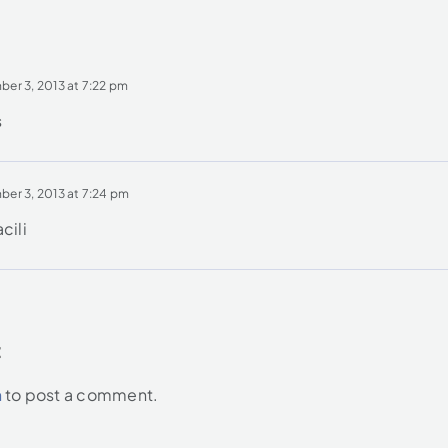
er 3, 2013 at 7:22 pm
s
er 3, 2013 at 7:24 pm
cili
t
n
to post a comment.