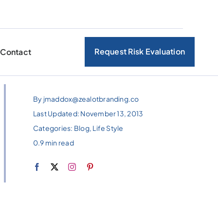
Request Risk Evaluation
Contact
By
jmaddox@zealotbranding.co
Last Updated: November 13, 2013
Categories:
Blog
,
Life Style
0.9 min read