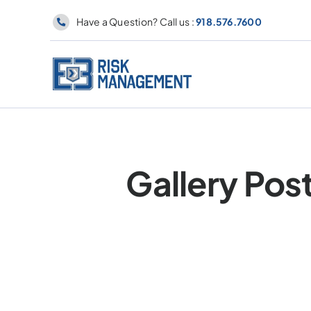
Skip
Have a Question? Call us :
918.576.7600
to
content
Gallery Post